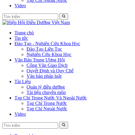
Tạp Chí Ngoài Nước
Video
Trang chủ
Tin tức
Đào Tạo - Nghiên Cứu Khoa Học
Đào Tạo Liên Tục
Nghiên Cứu Khoa Học
Văn Bản Trung Ương Hội
Công Văn Giao Dịch
Quyết Định và Quy Chế
Văn bản pháp luật
Tài Liệu
Quản lý điều dưỡng
Tài liệu chuyên môn
Tạp Chí Trong Nước Và Ngoài Nước
Tạp Chí Trong Nước
Tạp Chí Ngoài Nước
Video