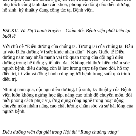
phụ trách cùng lãnh đạo các khoa, phòng và đông đảo điều dưỡng,
hộ sinh, kỹ thuật y đang công tác tại Bệnh viện.
BSCKII. Vũ Thị Thanh Huyền – Giám đốc Bệnh viện phát biểu tại
buổi lễ
Với chủ đề “Điều dưỡng của chúng ta. Tương lai của chúng ta. Đầu
tư vào Điều dưỡng Vì sức khỏe nhân dân”, Ngày Quốc tế Điều
dưỡng năm nay nhấn mạnh vai trò quan trọng của đội ngũ điều
dưỡng trong hệ thống y tế hiện đại. Không chỉ thực hiện chăm sóc
người bệnh, điều dưỡng còn là lực lượng trực tiếp theo dõi, hỗ trợ
điều trị, tư vấn và đồng hành cùng người bệnh trong suốt quá trình
điều trị.
Những năm qua, đội ngũ điều dưỡng, hộ sinh, kỹ thuật y của Bệnh
viện luôn không ngừng học tập, nâng cao trình độ chuyên môn, đổi
mới phong cách phục vụ, ứng dụng công nghệ trong hoạt động
chuyên môn nhằm nâng cao chất lượng chăm sóc và sự hài lòng của
người bệnh.
Điều dưỡng viên đạt giải trong Hội thi “Rung chuông vàng”