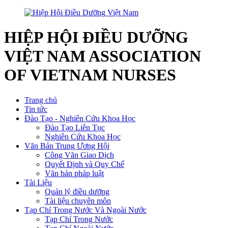
HIỆP HỘI ĐIỀU DƯỠNG
VIỆT NAM
ASSOCIATION
OF VIETNAM NURSES
Trang chủ
Tin tức
Đào Tạo - Nghiên Cứu Khoa Học
Đào Tạo Liên Tục
Nghiên Cứu Khoa Học
Văn Bản Trung Ương Hội
Công Văn Giao Dịch
Quyết Định và Quy Chế
Văn bản pháp luật
Tài Liệu
Quản lý điều dưỡng
Tài liệu chuyên môn
Tạp Chí Trong Nước Và Ngoài Nước
Tạp Chí Trong Nước