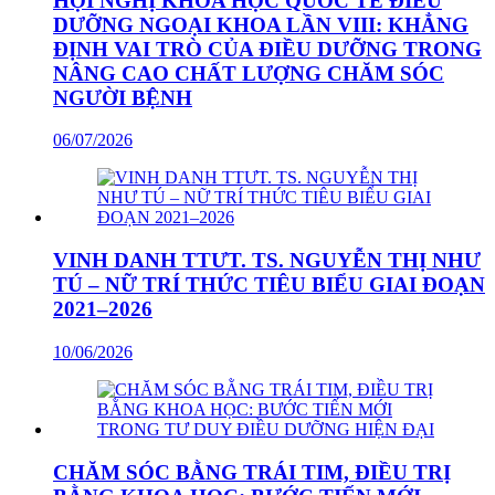
HỘI NGHỊ KHOA HỌC QUỐC TẾ ĐIỀU
DƯỠNG NGOẠI KHOA LẦN VIII: KHẲNG
ĐỊNH VAI TRÒ CỦA ĐIỀU DƯỠNG TRONG
NÂNG CAO CHẤT LƯỢNG CHĂM SÓC
NGƯỜI BỆNH
06/07/2026
VINH DANH TTƯT. TS. NGUYỄN THỊ NHƯ
TÚ – NỮ TRÍ THỨC TIÊU BIỂU GIAI ĐOẠN
2021–2026
10/06/2026
CHĂM SÓC BẰNG TRÁI TIM, ĐIỀU TRỊ