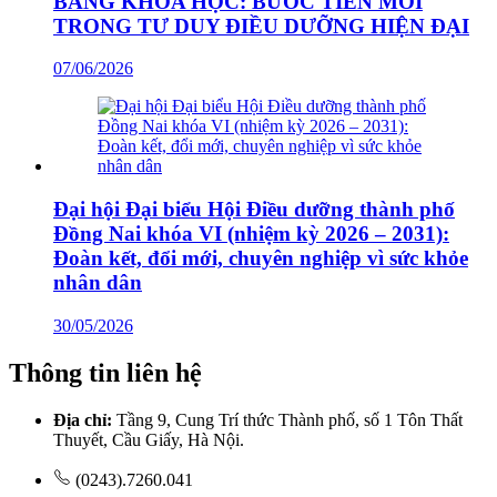
BẰNG KHOA HỌC: BƯỚC TIẾN MỚI
TRONG TƯ DUY ĐIỀU DƯỠNG HIỆN ĐẠI
07/06/2026
Đại hội Đại biểu Hội Điều dưỡng thành phố
Đồng Nai khóa VI (nhiệm kỳ 2026 – 2031):
Đoàn kết, đổi mới, chuyên nghiệp vì sức khỏe
nhân dân
30/05/2026
Thông tin liên hệ
Địa chỉ:
Tầng 9, Cung Trí thức Thành phố, số 1 Tôn Thất
Thuyết, Cầu Giấy, Hà Nội.
(0243).7260.041