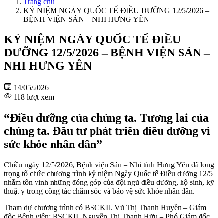
Trang chủ
KỶ NIỆM NGÀY QUỐC TẾ ĐIỀU DƯỠNG 12/5/2026 –
BỆNH VIỆN SẢN – NHI HƯNG YÊN
KỶ NIỆM NGÀY QUỐC TẾ ĐIỀU
DƯỠNG 12/5/2026 – BỆNH VIỆN SẢN –
NHI HƯNG YÊN
14/05/2026
118 lượt xem
“Điều dưỡng của chúng ta. Tương lai của
chúng ta. Đầu tư phát triển điều dưỡng vì
sức khỏe nhân dân”
Chiều ngày 12/5/2026, Bệnh viện Sản – Nhi tỉnh Hưng Yên đã long
trọng tổ chức chương trình kỷ niệm Ngày Quốc tế Điều dưỡng 12/5
nhằm tôn vinh những đóng góp của đội ngũ điều dưỡng, hộ sinh, kỹ
thuật y trong công tác chăm sóc và bảo vệ sức khỏe nhân dân.
Tham dự chương trình có BSCKII. Vũ Thị Thanh Huyền – Giám
đốc Bệnh viện; BSCKII. Nguyễn Thị Thanh Hữu – Phó Giám đốc