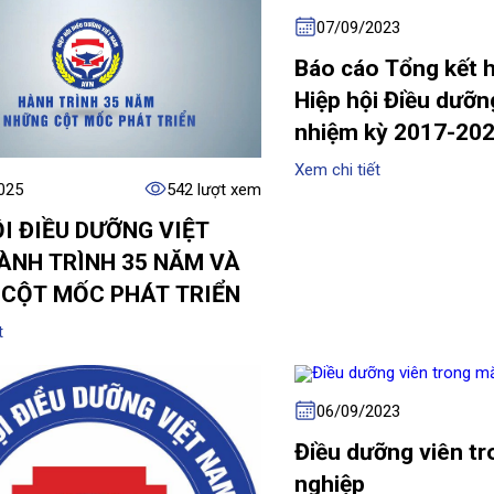
07/09/2023
Báo cáo Tổng kết 
Hiệp hội Điều dưỡn
nhiệm kỳ 2017-20
Xem chi tiết
025
542 lượt xem
ỘI ĐIỀU DƯỠNG VIỆT
ÀNH TRÌNH 35 NĂM VÀ
CỘT MỐC PHÁT TRIỂN
t
06/09/2023
Điều dưỡng viên t
nghiệp