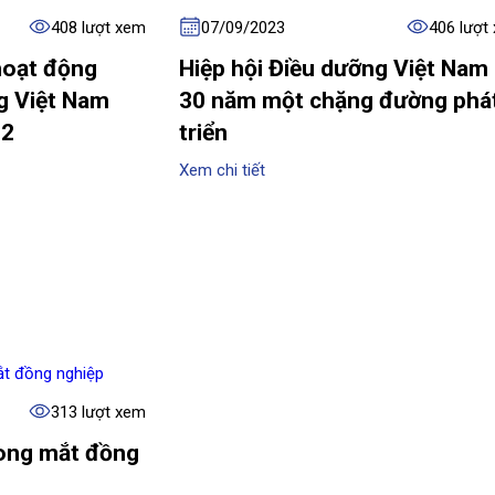
408 lượt xem
07/09/2023
406 lượt
hoạt động
Hiệp hội Điều dưỡng Việt Nam
g Việt Nam
30 năm một chặng đường phá
22
triển
Xem chi tiết
313 lượt xem
rong mắt đồng