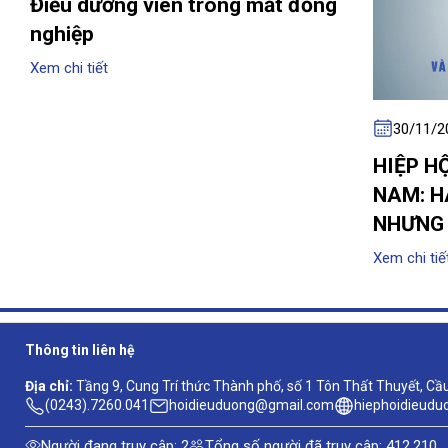
Điều dưỡng viên trong mắt đồng
nghiệp
Xem chi tiết
30/11/2
HIỆP H
NAM: H
NHƯNG 
Xem chi tiế
Thông tin liên hệ
Địa chỉ:
Tầng 9, Cung Trí thức Thành phố, số 1 Tôn Thất Thuyết, Cầu 
(0243).7260.041
hoidieuduong@gmail.com
hiephoidieudu
Người đang truy cập: 2
Tổng số người đã truy cập: 412,210