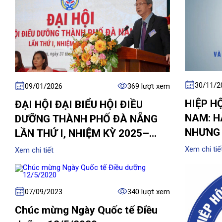
30/11/2
09/01/2026
369 lượt xem
HIỆP H
ĐẠI HỘI ĐẠI BIỂU HỘI ĐIỀU
NAM: H
DƯỠNG THÀNH PHỐ ĐÀ NẴNG
NHƯNG 
LẦN THỨ I, NHIỆM KỲ 2025–
2030
Xem chi tiế
Xem chi tiết
07/09/2023
340 lượt xem
Chúc mừng Ngày Quốc tế Điều