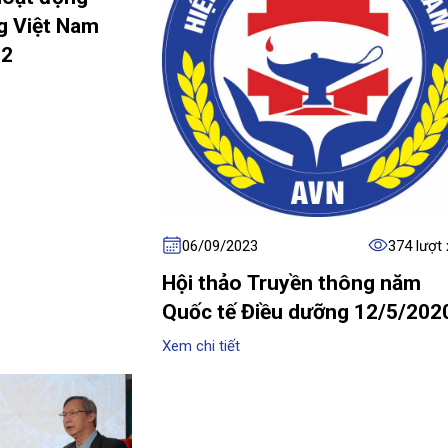
g Việt Nam
22
06/09/2023
374 lượt
Hội thảo Truyền thông năm
Quốc tế Điều dưỡng 12/5/202
Xem chi tiết