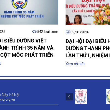
025
542 lượt xem
09/01/2026
ỘI ĐIỀU DƯỠNG VIỆT
ĐẠI HỘI ĐẠI BIỂU 
ÀNH TRÌNH 35 NĂM VÀ
DƯỠNG THÀNH PH
CỘT MỐC PHÁT TRIỂN
LẦN THỨ I, NHIỆM
2030
t
Xem chi tiết
Giấy, Hà Nội.
ong.org.vn