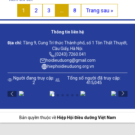
1
2
3
…
8
Trang sau »
Thông tin liên hệ
Địa chỉ:
Tầng 9, Cung Trí thức Thành phố, số 1 Tôn Thất Thuyết,
Cầu Giấy, Hà Nội.
(0243).7260.041
hoidieuduong@gmail.com
hiephoidieuduong.org.vn
Người đang truy cập:
Tổng số người đã truy cập:
2
415,045
Bản quyền thuộc về
Hiệp Hội Điều dưỡng Việt Nam