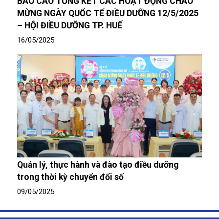
BÁO CÁO TỔNG KẾT CÁC HOẠT ĐỘNG CHÀO
MỪNG NGÀY QUỐC TẾ ĐIỀU DƯỠNG 12/5/2025
– HỘI ĐIỀU DƯỠNG TP. HUẾ
16/05/2025
Quản lý, thực hành và đào tạo điều dưỡng
trong thời kỳ chuyển đổi số
09/05/2025