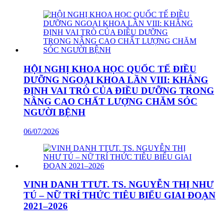
HỘI NGHỊ KHOA HỌC QUỐC TẾ ĐIỀU
DƯỠNG NGOẠI KHOA LẦN VIII: KHẲNG
ĐỊNH VAI TRÒ CỦA ĐIỀU DƯỠNG TRONG
NÂNG CAO CHẤT LƯỢNG CHĂM SÓC
NGƯỜI BỆNH
06/07/2026
VINH DANH TTƯT. TS. NGUYỄN THỊ NHƯ
TÚ – NỮ TRÍ THỨC TIÊU BIỂU GIAI ĐOẠN
2021–2026