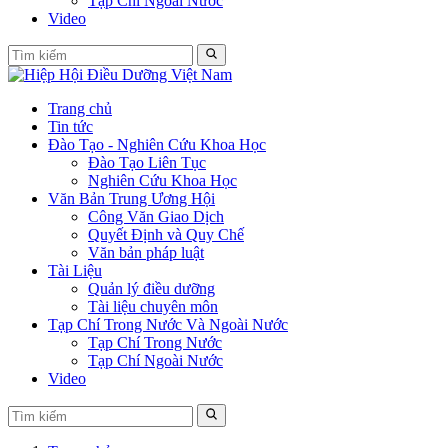
Tạp Chí Ngoài Nước
Video
Trang chủ
Tin tức
Đào Tạo - Nghiên Cứu Khoa Học
Đào Tạo Liên Tục
Nghiên Cứu Khoa Học
Văn Bản Trung Ương Hội
Công Văn Giao Dịch
Quyết Định và Quy Chế
Văn bản pháp luật
Tài Liệu
Quản lý điều dưỡng
Tài liệu chuyên môn
Tạp Chí Trong Nước Và Ngoài Nước
Tạp Chí Trong Nước
Tạp Chí Ngoài Nước
Video