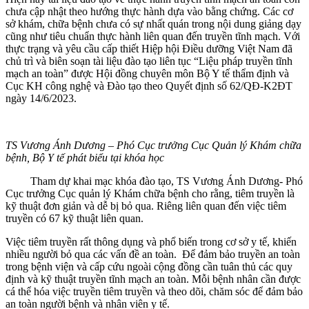
chưa cập nhật theo hướng thực hành dựa vào bằng chứng. Các cơ
sở khám, chữa bệnh chưa có sự nhất quán trong nội dung giảng dạy
cũng như tiêu chuẩn thực hành liên quan đến truyền tĩnh mạch. Với
thực trạng và yêu cầu cấp thiết Hiệp hội Điều dưỡng Việt Nam đã
chủ trì và biên soạn tài liệu đào tạo liên tục “Liệu pháp truyền tĩnh
mạch an toàn” được Hội đồng chuyên môn Bộ Y tế thẩm định và
Cục KH công nghệ và Đào tạo theo Quyết định số 62/QĐ-K2ĐT
ngày 14/6/2023.
TS Vương Ánh Dương – Phó Cục trưởng Cục Quản lý Khám chữa
bệnh, Bộ Y tế phát biểu tại khóa học
Tham dự khai mạc khóa đào tạo, TS Vương Ánh Dương- Phó
Cục trưởng Cục quản lý Khám chữa bệnh cho rằng, tiêm truyền là
kỹ thuật đơn giản và dễ bị bỏ qua. Riêng liên quan đến việc tiêm
truyền có 67 kỹ thuật liên quan.
Việc tiêm truyền rất thông dụng và phổ biến trong cơ sở y tế, khiến
nhiều người bỏ qua các vấn đề an toàn. Để đảm bảo truyền an toàn
trong bệnh viện và cấp cứu ngoài cộng đồng cần tuân thủ các quy
định và kỹ thuật truyền tĩnh mạch an toàn. Mỗi bệnh nhân cần được
cá thể hóa việc truyền tiêm truyền và theo dõi, chăm sóc để đảm bảo
an toàn người bệnh và nhân viên y tế.