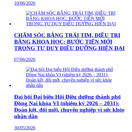
10/06/2026
CHĂM SÓC BẰNG TRÁI TIM, ĐIỀU TRỊ
BẰNG KHOA HỌC: BƯỚC TIẾN MỚI
TRONG TƯ DUY ĐIỀU DƯỠNG HIỆN ĐẠI
07/06/2026
Đại hội Đại biểu Hội Điều dưỡng thành phố
Đồng Nai khóa VI (nhiệm kỳ 2026 – 2031):
Đoàn kết, đổi mới, chuyên nghiệp vì sức khỏe
nhân dân
30/05/2026