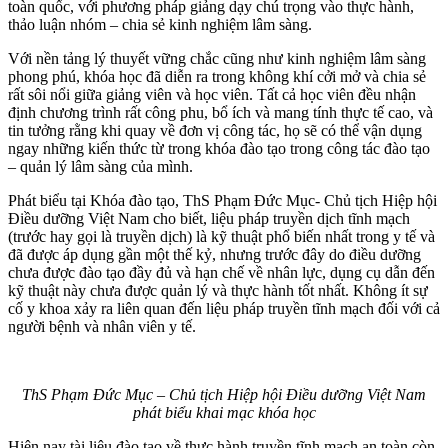
toàn quốc, với phương pháp giảng dạy chú trọng vào thực hành,
thảo luận nhóm – chia sẻ kinh nghiệm lâm sàng.
Với nền tảng lý thuyết vững chắc cũng như kinh nghiệm lâm sàng
phong phú, khóa học đã diễn ra trong không khí cởi mở và chia sẻ
rất sôi nổi giữa giảng viên và học viên. Tất cả học viên đều nhận
định chương trình rất công phu, bổ ích và mang tính thực tế cao, và
tin tưởng rằng khi quay về đơn vị công tác, họ sẽ có thể vận dụng
ngay những kiến thức từ trong khóa đào tạo trong công tác đào tạo
– quản lý lâm sàng của mình.
Phát biểu tại Khóa đào tạo, ThS Phạm Đức Mục- Chủ tịch Hiệp hội
Điều dưỡng Việt Nam cho biết, liệu pháp truyền dịch tĩnh mạch
(trước hay gọi là truyền dịch) là kỹ thuật phổ biến nhất trong y tế và
đã được áp dụng gần một thế kỷ, nhưng trước đây do điều dưỡng
chưa được đào tạo đầy đủ và hạn chế về nhân lực, dụng cụ dẫn đến
kỹ thuật này chưa được quản lý và thực hành tốt nhất. Không ít sự
cố y khoa xảy ra liên quan đến liệu pháp truyền tĩnh mạch đối với cả
người bệnh và nhân viên y tế.
ThS Phạm Đức Mục – Chủ tịch Hiệp hội Điều dưỡng Việt Nam
phát biểu khai mạc khóa học
Hiện nay tài liệu đào tạo về thực hành truyền tĩnh mạch an toàn còn