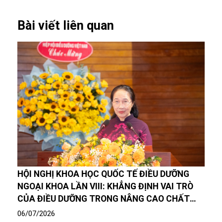
Bài viết liên quan
HỘI NGHỊ KHOA HỌC QUỐC TẾ ĐIỀU DƯỠNG
NGOẠI KHOA LẦN VIII: KHẲNG ĐỊNH VAI TRÒ
CỦA ĐIỀU DƯỠNG TRONG NÂNG CAO CHẤT
LƯỢNG CHĂM SÓC NGƯỜI BỆNH
06/07/2026