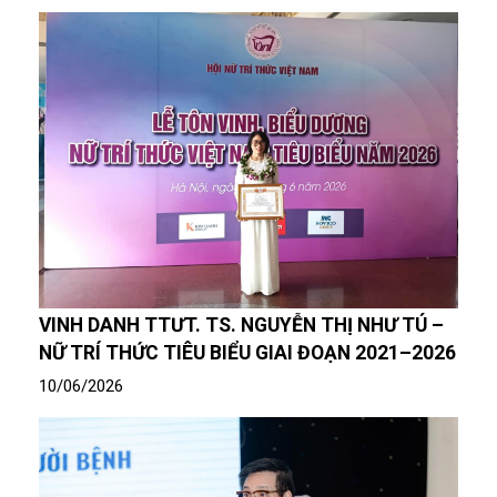
VINH DANH TTƯT. TS. NGUYỄN THỊ NHƯ TÚ –
NỮ TRÍ THỨC TIÊU BIỂU GIAI ĐOẠN 2021–2026
10/06/2026