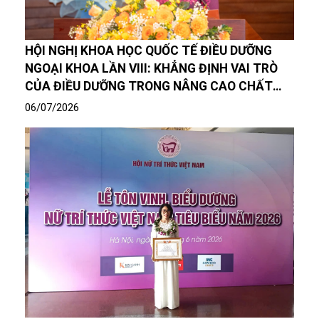
HỘI NGHỊ KHOA HỌC QUỐC TẾ ĐIỀU DƯỠNG
NGOẠI KHOA LẦN VIII: KHẲNG ĐỊNH VAI TRÒ
CỦA ĐIỀU DƯỠNG TRONG NÂNG CAO CHẤT
LƯỢNG CHĂM SÓC NGƯỜI BỆNH
06/07/2026