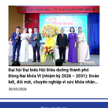
Đại hội Đại biểu Hội Điều dưỡng thành phố
Đồng Nai khóa VI (nhiệm kỳ 2026 – 2031): Đoàn
kết, đổi mới, chuyên nghiệp vì sức khỏe nhân
dân
30/05/2026