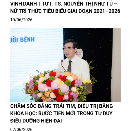
VINH DANH TTƯT. TS. NGUYỄN THỊ NHƯ TÚ –
NỮ TRÍ THỨC TIÊU BIỂU GIAI ĐOẠN 2021–2026
10/06/2026
CHĂM SÓC BẰNG TRÁI TIM, ĐIỀU TRỊ BẰNG
KHOA HỌC: BƯỚC TIẾN MỚI TRONG TƯ DUY
ĐIỀU DƯỠNG HIỆN ĐẠI
07/06/2026