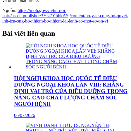
và được phát triển./.
Nguồn:
https://moh.gov.vn/tin-noi-
bat/-/asset_publisher/3Yst7YhbkA5j/content/bo-y-te-cong-bo-quyet-
inh-ieu-ong-bo-nhiem-bo-nhiem-lai-lanh-ao-mot-so-on-vi
Bài viết liên quan
HỘI NGHỊ KHOA HỌC QUỐC TẾ ĐIỀU
DƯỠNG NGOẠI KHOA LẦN VIII: KHẲNG
ĐỊNH VAI TRÒ CỦA ĐIỀU DƯỠNG TRONG
NÂNG CAO CHẤT LƯỢNG CHĂM SÓC
NGƯỜI BỆNH
06/07/2026