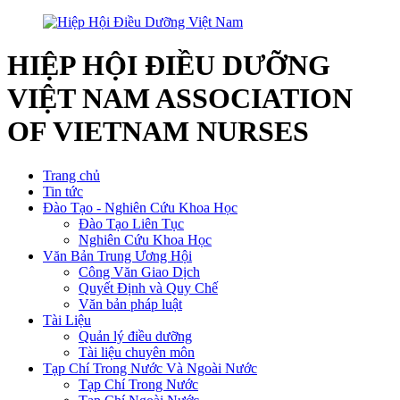
HIỆP HỘI ĐIỀU DƯỠNG
VIỆT NAM
ASSOCIATION
OF VIETNAM NURSES
Trang chủ
Tin tức
Đào Tạo - Nghiên Cứu Khoa Học
Đào Tạo Liên Tục
Nghiên Cứu Khoa Học
Văn Bản Trung Ương Hội
Công Văn Giao Dịch
Quyết Định và Quy Chế
Văn bản pháp luật
Tài Liệu
Quản lý điều dưỡng
Tài liệu chuyên môn
Tạp Chí Trong Nước Và Ngoài Nước
Tạp Chí Trong Nước