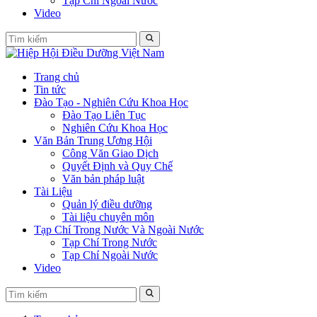
Tạp Chí Ngoài Nước
Video
Trang chủ
Tin tức
Đào Tạo - Nghiên Cứu Khoa Học
Đào Tạo Liên Tục
Nghiên Cứu Khoa Học
Văn Bản Trung Ương Hội
Công Văn Giao Dịch
Quyết Định và Quy Chế
Văn bản pháp luật
Tài Liệu
Quản lý điều dưỡng
Tài liệu chuyên môn
Tạp Chí Trong Nước Và Ngoài Nước
Tạp Chí Trong Nước
Tạp Chí Ngoài Nước
Video