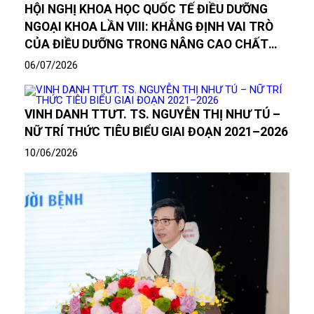
HỘI NGHỊ KHOA HỌC QUỐC TẾ ĐIỀU DƯỠNG
NGOẠI KHOA LẦN VIII: KHẲNG ĐỊNH VAI TRÒ
CỦA ĐIỀU DƯỠNG TRONG NÂNG CAO CHẤT
LƯỢNG CHĂM SÓC NGƯỜI BỆNH
06/07/2026
VINH DANH TTƯT. TS. NGUYỄN THỊ NHƯ TÚ –
NỮ TRÍ THỨC TIÊU BIỂU GIAI ĐOẠN 2021–2026
10/06/2026