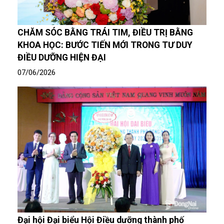
CHĂM SÓC BẰNG TRÁI TIM, ĐIỀU TRỊ BẰNG
KHOA HỌC: BƯỚC TIẾN MỚI TRONG TƯ DUY
ĐIỀU DƯỠNG HIỆN ĐẠI
07/06/2026
Đại hội Đại biểu Hội Điều dưỡng thành phố