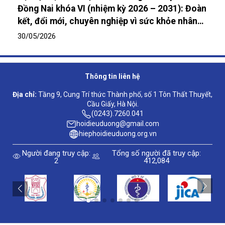
Đồng Nai khóa VI (nhiệm kỳ 2026 – 2031): Đoàn
kết, đổi mới, chuyên nghiệp vì sức khỏe nhân
dân
30/05/2026
Thông tin liên hệ
Địa chỉ:
Tầng 9, Cung Trí thức Thành phố, số 1 Tôn Thất Thuyết,
Cầu Giấy, Hà Nội.
(0243).7260.041
hoidieuduong@gmail.com
hiephoidieuduong.org.vn
Người đang truy cập:
Tổng số người đã truy cập:
2
412,084