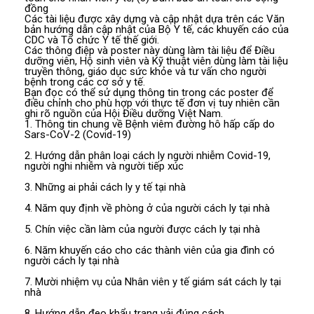
đồng
Các tài liệu được xây dựng và cập nhật dựa trên các Văn
bản hướng dẫn cập nhật của Bộ Y tế, các khuyến cáo của
CDC và Tổ chức Y tế thế giới.
Các thông điệp và poster này dùng làm tài liệu để Điều
dưỡng viên, Hộ sinh viên và Kỹ thuật viên dùng làm tài liệu
truyền thông, giáo dục sức khỏe và tư vấn cho người
bệnh trong các cơ sở y tế.
Bạn đọc có thể sử dụng thông tin trong các poster để
điều chỉnh cho phù hợp với thực tế đơn vị tuy nhiên cần
ghi rõ nguồn của Hội Điều dưỡng Việt Nam.
1. Thông tin chung về Bệnh viêm đường hô hấp cấp do
Sars-CoV-2 (Covid-19)
2. Hướng dẫn phân loại cách ly người nhiễm Covid-19,
người nghi nhiễm và người tiếp xúc
3. Những ai phải cách ly y tế tại nhà
4. Năm quy định về phòng ở của người cách ly tại nhà
5. Chín việc cần làm của người được cách ly tại nhà
6. Năm khuyến cáo cho các thành viên của gia đình có
người cách ly tại nhà
7. Mười nhiệm vụ của Nhân viên y tế giám sát cách ly tại
nhà
8. Hướng dẫn đeo khẩu trang vải đúng cách