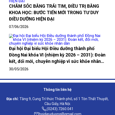
CHĂM SÓC BẰNG TRÁI TIM, ĐIỀU TRỊ BẰNG
KHOA HỌC: BƯỚC TIẾN MỚI TRONG TƯ DUY
ĐIỀU DƯỠNG HIỆN ĐẠI
07/06/2026
Đại hội Đại biểu Hội Điều dưỡng thành phố
Đồng Nai khóa VI (nhiệm kỳ 2026 – 2031): Đoàn
kết, đổi mới, chuyên nghiệp vì sức khỏe nhân
dân
30/05/2026
Thông tin liên hệ
Địa chỉ:
Tầng 9, Cung Trí thức Thành phố, số 1 Tôn Thất Thuyết,
Cầu Giấy, Hà Nội.
(0243).7260.041
hoidieuduong@gmail.com