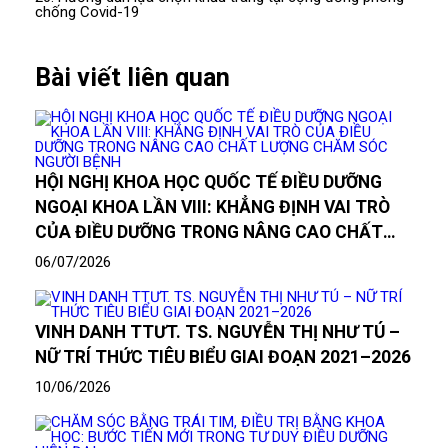
chống Covid-19
Bài viết liên quan
HỘI NGHỊ KHOA HỌC QUỐC TẾ ĐIỀU DƯỠNG
NGOẠI KHOA LẦN VIII: KHẲNG ĐỊNH VAI TRÒ
CỦA ĐIỀU DƯỠNG TRONG NÂNG CAO CHẤT
LƯỢNG CHĂM SÓC NGƯỜI BỆNH
06/07/2026
VINH DANH TTƯT. TS. NGUYỄN THỊ NHƯ TÚ –
NỮ TRÍ THỨC TIÊU BIỂU GIAI ĐOẠN 2021–2026
10/06/2026