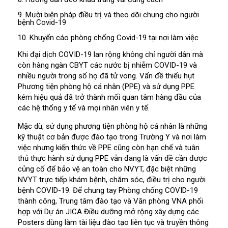
9. Mười biện pháp điều trị và theo dõi chung cho người
bệnh Covid-19
10. Khuyến cáo phòng chống Covid-19 tại nơi làm việc
Khi đại dịch COVID-19 lan rộng không chỉ người dân mà
còn hàng ngàn CBYT các nước bị nhiễm COVID-19 và
nhiều người trong số họ đã tử vong. Vấn đề thiếu hụt
Phương tiện phòng hộ cá nhân (PPE) và sử dụng PPE
kém hiệu quả đã trở thành mối quan tâm hàng đầu của
các hệ thống y tế và mọi nhân viên y tế.
Mặc dù, sử dụng phương tiện phòng hộ cá nhân là những
kỹ thuật cơ bản được đào tạo trong Trường Y và nơi làm
việc nhưng kiến thức về PPE cũng còn hạn chế và tuân
thủ thực hành sử dụng PPE vẫn đang là vấn đề cần được
củng cố để bảo vệ an toàn cho NVYT, đặc biệt những
NVYT trực tiếp khám bệnh, chăm sóc, điều trị cho người
bệnh COVID-19. Để chung tay Phòng chống COVID-19
thành công, Trung tâm đào tạo và Văn phòng VNA phối
hợp với Dự án JICA Điều dưỡng mở rộng xây dựng các
Posters dùng làm tài liệu đào tạo liên tục và truyền thông