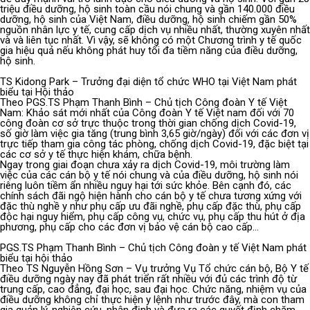
triệu điều dưỡng, hộ sinh toàn cầu nói chung và gần 140.000 điều
dưỡng, hộ sinh của Việt Nam, điều dưỡng, hộ sinh chiếm gần 50%
nguồn nhân lực y tế, cung cấp dịch vụ nhiều nhất, thường xuyên nhất
và và liên tục nhất. Vì vậy, sẽ không có một Chương trình y tế quốc
gia hiệu quả nếu không phát huy tối đa tiềm năng của điều dưỡng,
hộ sinh.
TS Kidong Park – Trưởng đại diện tổ chức WHO tại Việt Nam phát
biểu tại Hội thảo
Theo PGS.TS Phạm Thanh Bình – Chủ tịch Công đoàn Y tế Việt
Nam: Khảo sát mới nhất của Công đoàn Y tế Việt nam đối với 70
công đoàn cơ sở trực thuộc trong thời gian chống dịch Covid-19,
số giờ làm việc gia tăng (trung bình 3,65 giờ/ngày) đối với các đơn vị
trực tiếp tham gia công tác phòng, chống dịch Covid-19, đặc biệt tại
các cơ sở y tế thực hiện khám, chữa bệnh.
Ngay trong giai đoạn chưa xảy ra dịch Covid-19, môi trường làm
việc của các cán bộ y tế nói chung và của điều dưỡng, hộ sinh nói
riêng luôn tiềm ẩn nhiều nguy hại tới sức khỏe. Bên cạnh đó, các
chính sách đãi ngộ hiện hành cho cán bộ y tế chưa tương xứng với
đặc thù nghề y như phụ cấp ưu đãi nghề, phụ cấp đặc thù, phụ cấp
độc hại nguy hiểm, phụ cấp công vụ, chức vụ, phụ cấp thu hút ở địa
phương, phụ cấp cho các đơn vị bảo vệ cán bộ cao cấp…
PGS.TS Phạm Thanh Bình – Chủ tịch Công đoàn y tế Việt Nam phát
biểu tại hội thảo
Theo TS Nguyễn Hồng Sơn – Vụ trưởng Vụ Tổ chức cán bộ, Bộ Y tế
điều dưỡng ngày nay đã phát triển rất nhiều với đủ các trình độ từ
trung cấp, cao đẳng, đại học, sau đại học. Chức năng, nhiệm vụ của
điều dưỡng không chỉ thực hiện y lệnh như trước đây, mà con tham