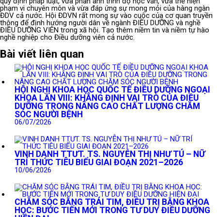
quy định pháp luật, vừa phản ánh trình độ học vấn, vừa thể hiện
phạm vi chuyên môn và vừa đáp ứng sự mong mỏi của hàng ngàn
ĐDV cả nước. Hội ĐDVN rất mong sự vào cuộc của cơ quan truyền
thông để định hướng người dân về ngành ĐIỀU DƯỠNG và nghề
ĐIỀU DƯỠNG VIÊN trong xã hội. Tạo thêm niềm tin và niềm tự hào
nghề nghiệp cho Điều dưỡng viên cả nước.
Bài viết liên quan
HỘI NGHỊ KHOA HỌC QUỐC TẾ ĐIỀU DƯỠNG NGOẠI
KHOA LẦN VIII: KHẲNG ĐỊNH VAI TRÒ CỦA ĐIỀU
DƯỠNG TRONG NÂNG CAO CHẤT LƯỢNG CHĂM
SÓC NGƯỜI BỆNH
06/07/2026
VINH DANH TTƯT. TS. NGUYỄN THỊ NHƯ TÚ – NỮ
TRÍ THỨC TIÊU BIỂU GIAI ĐOẠN 2021–2026
10/06/2026
CHĂM SÓC BẰNG TRÁI TIM, ĐIỀU TRỊ BẰNG KHOA
HỌC: BƯỚC TIẾN MỚI TRONG TƯ DUY ĐIỀU DƯỠNG