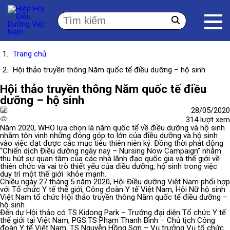
Trang chủ
Hội thảo truyền thông Năm quốc tế điều dưỡng – hộ sinh
Hội thảo truyền thông Năm quốc tế điều
dưỡng – hộ sinh
28/05/2020
314 lượt xem
Năm 2020, WHO lựa chọn là năm quốc tế về điều dưỡng và hộ sinh
nhằm tôn vinh những đóng góp to lớn của điều dưỡng và hộ sinh
vào việc đạt được các mục tiêu thiên niên kỷ. Đồng thời phát động
“Chiến dịch Điều dưỡng ngày nay – Nursing Now Campaign” nhằm
thu hút sự quan tâm của các nhà lãnh đạo quốc gia và thế giới về
thiên chức và vai trò thiết yếu của điều dưỡng, hộ sinh trong việc
duy trì một thế giới khỏe mạnh.
Chiều ngày 27 tháng 5 năm 2020, Hội Điều dưỡng Việt Nam phối hợp
với Tổ chức Y tế thế giới, Công đoàn Y tế Việt Nam, Hội Nữ hộ sinh
Việt Nam tổ chức Hội thảo truyền thông Năm quốc tế điều dưỡng –
hộ sinh
Đến dự Hội thảo có TS Kidong Park – Trưởng đại diện Tổ chức Y tế
thế giới tại Việt Nam, PGS.TS Phạm Thanh Bình – Chủ tịch Công
đoàn Y tế Việt Nam, TS Nguyễn Hồng Sơn – Vụ trưởng Vụ tổ chức