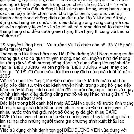
gia quản lý, nghiên cứu, nhận định và đưa ra các quyết định chăm
sóc người bệnh. Đặc biệt trong cuộc chiến chống Covid – 19 vừa
qua, vai trò của điều dưỡng là hết sức quan trọng, song hành cùng
các cán bộ y tế để chăm sóc cho người bệnh, góp sức vào sự
thành công trong chống dịch của đất nước. Bộ Y tế cũng đã xây
dựng các hạng viên chức cho điều dưỡng song song cùng với các
chuyên ngành y tế khác và sắp tới sẽ có hướng dẫn và tổ chức thi
thăng hạng cho điều dưỡng viên hạng II và hạng III cùng với bác sĩ
và dược sĩ.
TS Nguyễn Hồng Sơn – Vụ trưởng Vụ Tổ chức cán bộ, Bộ Y tế phát
biểu tại Hội thảo
Thông qua Hội thảo hôm nay, Hội Điều dưỡng Việt Nam mong muốn
thông qua các cơ quan truyền thông, báo chí, truyền hình để thông
tin rộng rãi và định hướng cộng đồng sử dụng đúng tên ngành đào
tạo là “ĐIỀU DƯỠNG” và tên nghề là “ĐIỀU DƯỠNG VIÊN” thay cho
tên gọi “Y TÁ” đã được sửa đổi theo quy định của pháp luật từ năm
2005.
Việc sử dụng tên “kép”, lúc Điều dưỡng lúc Y tá trên các mặt báo
giấy, báo điện tử, trên các kênh truyền hình, trong xưng hô giao tiếp
hàng ngày không chính danh dẫn đến người dân, người bệnh và ngay
chính sinh viên điều dưỡng cũng mơ hồ về sự khác nhau giữa Y TÁ
và ĐIỀU DƯỠNG VIÊN.
Đặc biệt trong bối cảnh hội nhập ASEAN và quốc tế, trước tình trạng
khủng hoảng nhân lực Nhân viên chăm sóc và Điều dưỡng viên ở
nhiều nước trên thế giới, một số Công ty đã giới thiệu CARE
GIVER/nhân viên chăm sóc là Điều dưỡng viên. Đây là những nhầm
lẫn tai hại cho những người tham gia chương trình xuất khẩu lao
động.
Việc sử dụng chính danh tên gọi ĐIỀU DƯỠNG VIÊN vừa đúng với