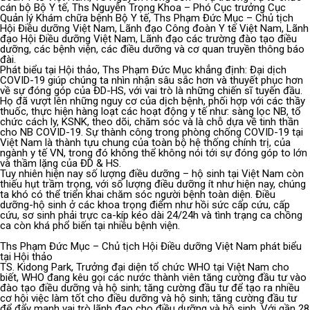
cán bộ Bộ Y tế, Ths Nguyễn Trọng Khoa – Phó Cục trưởng Cục
Quản lý Khám chữa bệnh Bộ Y tế, Ths Phạm Đức Mục – Chủ tịch
Hội Điều dưỡng Việt Nam, Lãnh đạo Công đoàn Y tế Việt Nam, Lãnh
đạo Hội Điều dưỡng Việt Nam, Lãnh đạo các trường đào tạo điều
dưỡng, các bệnh viện, các điều dưỡng và cơ quan truyền thông báo
đài.
Phát biểu tại Hội thảo, Ths Phạm Đức Mục khẳng định: Đại dịch
COVID-19 giúp chúng ta nhìn nhận sâu sắc hơn và thuyết phục hơn
về sự đóng góp của ĐD-HS, với vai trò là những chiến sĩ tuyến đầu.
Họ đã vượt lên những nguy cơ của dịch bệnh, phối hợp với các thầy
thuốc, thực hiện hàng loạt các hoạt động y tế như: sàng lọc NB, tổ
chức cách ly, KSNK, theo dõi, chăm sóc và là chỗ dựa về tinh thần
cho NB COVID-19. Sự thành công trong phòng chống COVID-19 tại
Việt Nam là thành tựu chung của toàn bộ hệ thống chính trị, của
ngành y tế VN, trong đó không thể không nói tới sự đóng góp to lớn
và thầm lặng của ĐD & HS.
Tuy nhiên hiện nay số lượng điều dưỡng – hộ sinh tại Việt Nam còn
thiếu hụt trầm trọng, với số lượng điều dưỡng ít như hiện nay, chúng
ta khó có thể triển khai chăm sóc người bệnh toàn diện. Điều
dưỡng-hộ sinh ở các khoa trọng điểm như hồi sức cấp cứu, cấp
cứu, sơ sinh phải trực ca-kíp kéo dài 24/24h và tình trạng ca chồng
ca còn khá phổ biến tại nhiều bệnh viện.
Ths Phạm Đức Mục – Chủ tịch Hội Điều dưỡng Việt Nam phát biểu
tại Hội thảo
TS. Kidong Park, Trưởng đại diện tổ chức WHO tại Việt Nam cho
biết, WHO đang kêu gọi các nước thành viên tăng cường đầu tư vào
đào tạo điều dưỡng và hộ sinh; tăng cường đầu tư để tạo ra nhiều
cơ hội việc làm tốt cho điều dưỡng và hộ sinh; tăng cường đầu tư
để đẩy mạnh vai trò lãnh đạo cho điều dưỡng và hộ sinh. Với gần 28