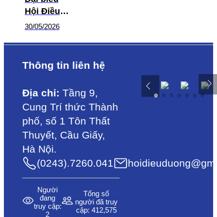
Hội Điều
dưỡng
30/05/2026
thành phố
Đồng Nai
khóa VI
Thông tin liên hệ
(nhiệm kỳ
2026 –
Địa chỉ:
Tầng 9,
2031):
Cung Trí thức Thành
Đoàn kết,
phố, số 1 Tôn Thất
đổi mới,
chuyên
Thuyết, Cầu Giấy,
nghiệp vì
Hà Nội.
sức khỏe
(0243).7260.041
hoidieuduong@gma
nhân dân
Người
Tổng số
đang
người đã truy
truy cập:
cập: 412,575
2