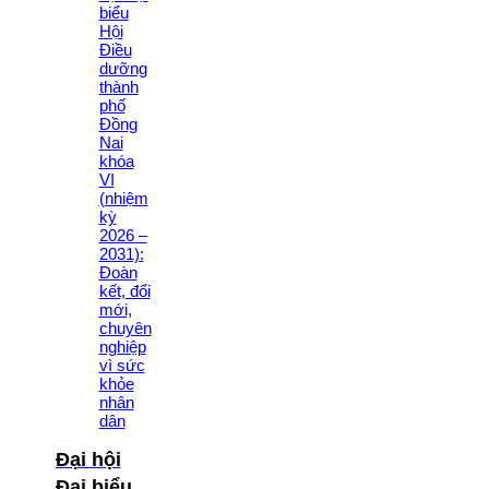
KHOA
LẦN VIII:
KHẲNG
ĐỊNH VAI
TRÒ CỦA
ĐIỀU
DƯỠNG
TRONG
NÂNG
CAO
CHẤT
LƯỢNG
CHĂM
SÓC
NGƯỜI
BỆNH
Đại hội
Đại biểu